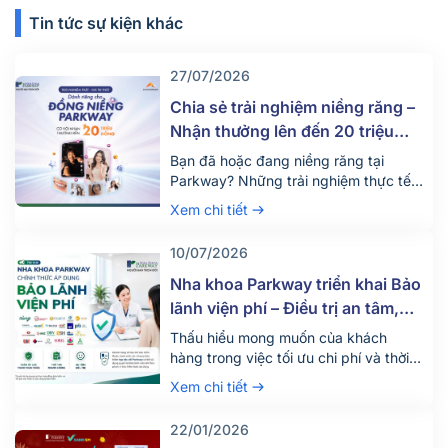
Tin tức sự kiện khác
27/07/2026
Chia sẻ trải nghiệm niềng răng –
Nhận thưởng lên đến 20 triệu
đồng
Bạn đã hoặc đang niềng răng tại
Parkway? Những trải nghiệm thực tế
của bạn có thể giúp nhiều người tự tin
Xem chi tiết
hơn khi đưa ra quyết định thay đổi nụ
cười của mình. Nhằm lan tỏa những
10/07/2026
câu chuyện chân thực từ chính khách
hàng, Nha khoa Parkway phối hợp
Nha khoa Parkway triển khai Bảo
cùng AccessTrade triển khai […]
lãnh viện phí – Điều trị an tâm,
tận dụng tối đa quyền lợi bảo
Thấu hiểu mong muốn của khách
hiểm
hàng trong việc tối ưu chi phí và thời
gian khi điều trị nha khoa, Nha khoa
Xem chi tiết
Parkway chính thức triển khai dịch vụ
bảo lãnh viện phí từ ngày
22/01/2026
18/06/2026. Bảo lãnh viện phí là gì?