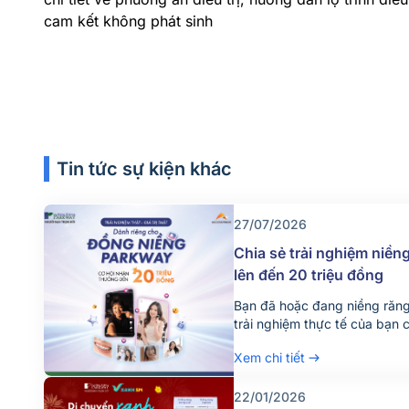
cam kết không phát sinh
Tin tức sự kiện khác
27/07/2026
Chia sẻ trải nghiệm niền
lên đến 20 triệu đồng
Bạn đã hoặc đang niềng răn
trải nghiệm thực tế của bạn 
tự tin hơn khi đưa ra quyết đ
Xem chi tiết
mình. Nhằm lan tỏa những câ
chính khách hàng, Nha khoa
AccessTrade triển khai […]
22/01/2026