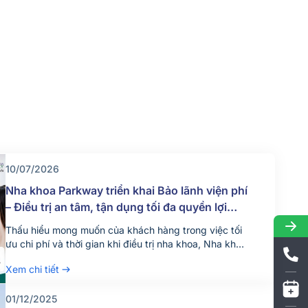
10/07/2026
Nha khoa Parkway triển khai Bảo lãnh viện phí
– Điều trị an tâm, tận dụng tối đa quyền lợi
bảo hiểm
Thấu hiểu mong muốn của khách hàng trong việc tối
ưu chi phí và thời gian khi điều trị nha khoa, Nha khoa
Parkway chính thức triển khai dịch vụ bảo lãnh viện
Xem chi tiết
phí từ ngày 18/06/2026. Bảo lãnh viện phí là gì? Bảo
lãnh viện phí là hình thức công ty bảo hiểm thanh […]
01/12/2025