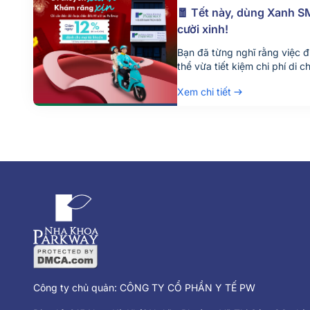
🧧 Tết này, dùng Xanh S
cười xinh!
Bạn đã từng nghĩ rằng việc 
thể vừa tiết kiệm chi phí di
vệ môi trường chưa? Mùa Tế
Xem chi tiết
tiếp tục phối hợp cùng Xan
hàng trải nghiệm “Di chuyển 
[…]
Công ty chủ quản: CÔNG TY CỔ PHẦN Y TẾ PW