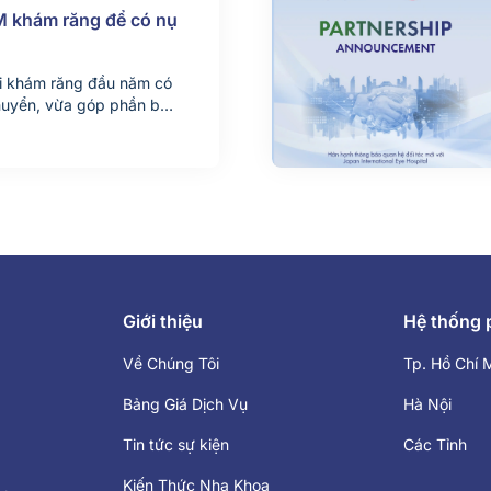
M khám răng để có nụ
đi khám răng đầu năm có
 chuyển, vừa góp phần bảo
t này, Nha khoa Parkway
h SM mang đến cho khách
xanh – Khám răng xịn”,
Giới thiệu
Hệ thống
Về Chúng Tôi
Tp. Hồ Chí 
Bảng Giá Dịch Vụ
Hà Nội
Tin tức sự kiện
Các Tỉnh
Kiến Thức Nha Khoa