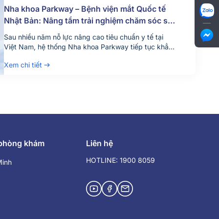
Nha khoa Parkway – Bệnh viện mắt Quốc tế
Nhật Bản: Nâng tầm trải nghiệm chăm sóc sức
khỏe răng và mắt
Sau nhiều năm nỗ lực nâng cao tiêu chuẩn y tế tại
Việt Nam, hệ thống Nha khoa Parkway tiếp tục khẳng
định cam kết không ngừng mang đến trải nghiệm
Xem chi tiết
chăm sóc sức khỏe chất lượng cao. Tháng 12 vừa
qua, thương hiệu vừa chính thức khởi động dự án hợp
tác chiến lược […]
 phòng khám
Liên hệ
HOTLINE: 1900 8059
Minh