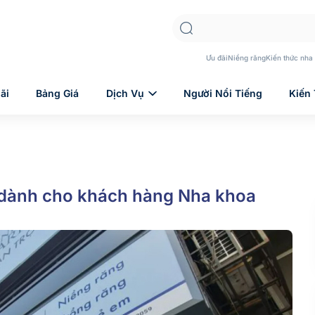
Ưu đãi
Niềng răng
Kiến thức nha
ãi
Bảng Giá
Dịch Vụ
Người Nổi Tiếng
Kiến
á dành cho khách hàng Nha khoa