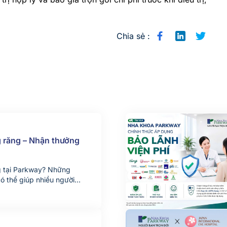
Chia sẻ :
g răng – Nhận thưởng
g tại Parkway? Những
có thể giúp nhiều người
ịnh thay đổi nụ cười của
u chuyện chân thực từ
 Parkway phối hợp cùng