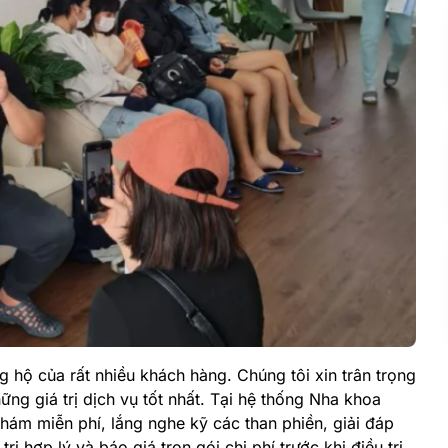
ng hộ của rất nhiều khách hàng. Chúng tôi xin trân trọng
g giá trị dịch vụ tốt nhất. Tại hệ thống Nha khoa
hám miễn phí, lắng nghe kỹ các than phiền, giải đáp
trị hợp lý và báo giá trọn gói chi phí trước khi điều trị,