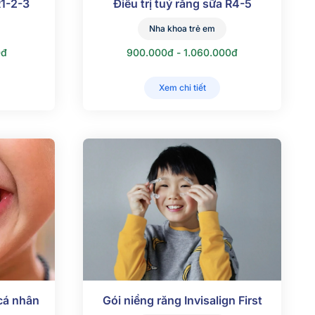
R1-2-3
Điều trị tuỷ răng sữa R4-5
Nha khoa trẻ em
0đ
900.000đ - 1.060.000đ
Xem chi tiết
cá nhân
Gói niềng răng Invisalign First