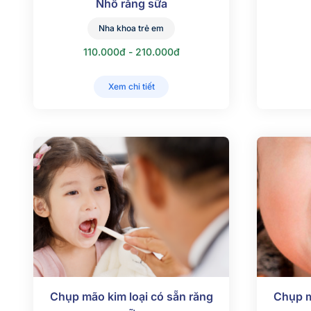
Nhổ răng sữa
Nha khoa trẻ em
110.000đ - 210.000đ
Xem chi tiết
Chụp mão kim loại có sẵn răng
Chụp m