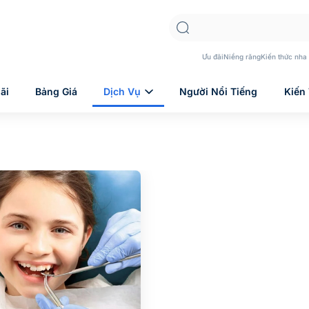
Ưu đãi
Niềng răng
Kiến thức nha
ãi
Bảng Giá
Dịch Vụ
Người Nổi Tiếng
Kiến