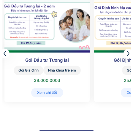
Gói Đầu tư Tương lai
Gói Định
Gói Gia đình
Nha khoa trẻ em
Gói
39.000.000đ
25.
Xem chi tiết
Xem