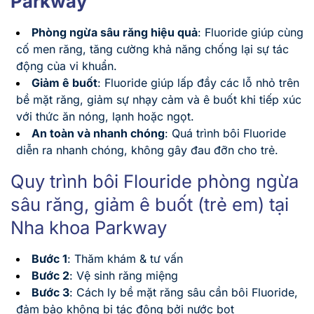
Parkway
Phòng ngừa sâu răng hiệu quả
: Fluoride giúp cùng
cố men răng, tăng cường khả năng chống lại sự tác
động của vi khuẩn.
Giảm ê buốt
: Fluoride giúp lấp đầy các lỗ nhỏ trên
bề mặt răng, giảm sự nhạy cảm và ê buốt khi tiếp xúc
với thức ăn nóng, lạnh hoặc ngọt.
An toàn và nhanh chóng
: Quá trình bôi Fluoride
diễn ra nhanh chóng, không gây đau đỡn cho trẻ.
Quy trình bôi Flouride phòng ngừa
sâu răng, giảm ê buốt (trẻ em) tại
Nha khoa Parkway
Bước 1
: Thăm khám & tư vấn
Bước 2
: Vệ sinh răng miệng
Bước 3
: Cách ly bề mặt răng sâu cần bôi Fluoride,
đảm bảo không bị tác động bởi nước bọt