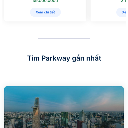
39.000.000đ
2.1
Xem chi tiết
Xem
Tìm Parkway gần nhất