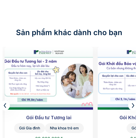
Sản phẩm khác dành cho bạn
Gói Đầu tư Tương lai
Gói Khở
Gói Gia đình
Nha khoa trẻ em
Gói