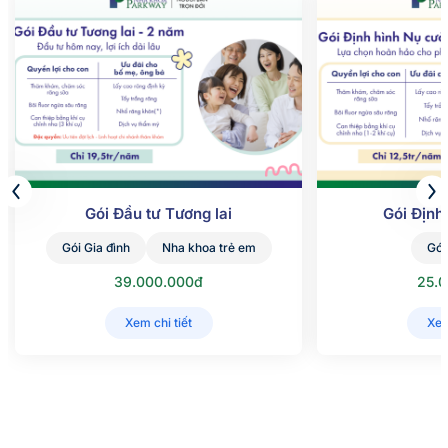
Gói Đầu tư Tương lai
Gói Định
Gói Gia đình
Nha khoa trẻ em
Gói
39.000.000đ
25.
Xem chi tiết
Xem