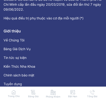
Chí Minh cấp lần đầu ngày 20/03/2019, sửa đổi lần thứ 7 ngày
09/06/2022.
Hiệu quả điều trị phụ thuộc vào cơ địa mỗi người (*)
Giới thiệu
Về Chúng Tôi
Bảng Giá Dịch Vụ
Tin tức sự kiện
Kiến Thức Nha Khoa
Chính sách bảo mật
Tuyển dụng
Hệ thống phòng khám
Trang Chủ
Bảng Giá
Đặt Hẹn
Tổng Đài
Phòng Khám
Tp. Hồ Chí Minh