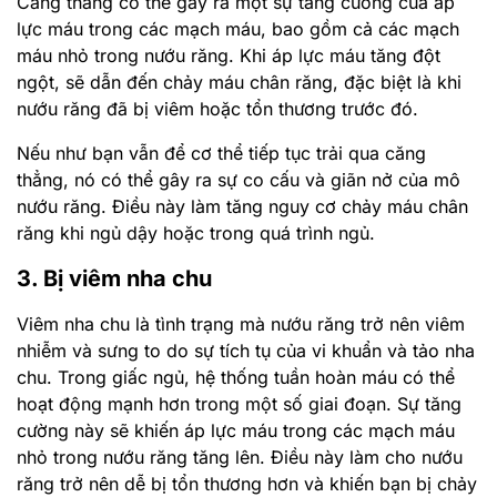
Căng thẳng có thể gây ra một sự tăng cường của áp
lực máu trong các mạch máu, bao gồm cả các mạch
máu nhỏ trong nướu răng. Khi áp lực máu tăng đột
ngột, sẽ dẫn đến chảy máu chân răng, đặc biệt là khi
nướu răng đã bị viêm hoặc tổn thương trước đó.
Nếu như bạn vẫn để cơ thể tiếp tục trải qua căng
thẳng, nó có thể gây ra sự co cấu và giãn nở của mô
nướu răng. Điều này làm tăng nguy cơ chảy máu chân
răng khi ngủ dậy hoặc trong quá trình ngủ.
3. Bị viêm nha chu
Viêm nha chu là tình trạng mà nướu răng trở nên viêm
nhiễm và sưng to do sự tích tụ của vi khuẩn và tảo nha
chu. Trong giấc ngủ, hệ thống tuần hoàn máu có thể
hoạt động mạnh hơn trong một số giai đoạn. Sự tăng
cường này sẽ khiến áp lực máu trong các mạch máu
nhỏ trong nướu răng tăng lên. Điều này làm cho nướu
răng trở nên dễ bị tổn thương hơn và khiến bạn bị chảy