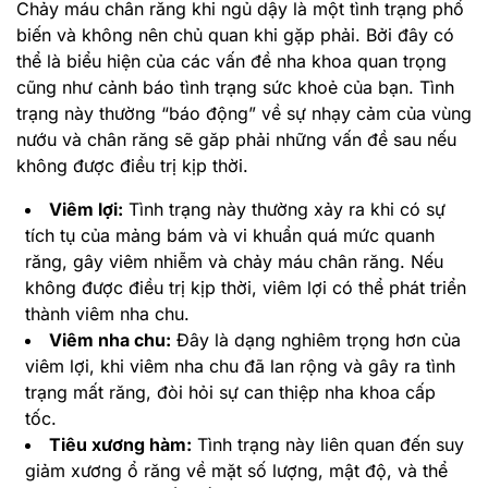
Chảy máu chân răng khi ngủ dậy là một tình trạng phổ
biến và không nên chủ quan khi gặp phải. Bởi đây có
thể là biểu hiện của các vấn đề nha khoa quan trọng
cũng như cảnh báo tình trạng sức khoẻ của bạn. Tình
trạng này thường “báo động” về sự nhạy cảm của vùng
nướu và chân răng sẽ găp phải những vấn đề sau nếu
không được điều trị kịp thời.
Viêm lợi:
Tình trạng này thường xảy ra khi có sự
tích tụ của mảng bám và vi khuẩn quá mức quanh
răng, gây viêm nhiễm và chảy máu chân răng. Nếu
không được điều trị kịp thời, viêm lợi có thể phát triển
thành viêm nha chu.
Viêm nha chu:
Đây là dạng nghiêm trọng hơn của
viêm lợi, khi viêm nha chu đã lan rộng và gây ra tình
trạng mất răng, đòi hỏi sự can thiệp nha khoa cấp
tốc.
Tiêu xương hàm:
Tình trạng này liên quan đến suy
giảm xương ổ răng về mặt số lượng, mật độ, và thể