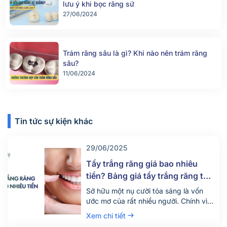
lưu ý khi bọc răng sứ
27/06/2024
Trám răng sâu là gì? Khi nào nên trám răng
sâu?
11/06/2024
Tin tức sự kiện khác
29/06/2025
Tẩy trắng răng giá bao nhiêu
tiền? Bảng giá tẩy trắng răng tại
nha khoa mới nhất 2025
Sở hữu một nụ cười tỏa sáng là vốn
ước mơ của rất nhiều người. Chính vì
vậy hiện nay có rất nhiều người tìm
Xem chi tiết
đến dịch vụ tẩy trắng răng để thỏa