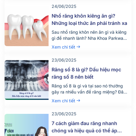
mãn mong ước này. Vậy dịch vụ tẩy
24/06/2025
trắng răng giá bao nhiêu tiền? Quy
trình diễn ra dịch vụ này như […]
Nhổ răng khôn kiêng ăn gì?
Những loại thức ăn phải tránh xa
Sau nhổ răng khôn nên ăn gì và kiêng
gì để nhanh lành? Nha Khoa Parkway
chia sẻ chế độ ăn uống khoa học giúp
Xem chi tiết
giảm đau, tránh biến chứng. Tìm hiểu
ngay!
23/06/2025
Răng số 8 là gì? Dấu hiệu mọc
răng số 8 nên biết
Răng số 8 là gì và tại sao nó thường
gây ra nhiều vấn đề răng miệng? Đây
là câu hỏi được rất nhiều người quan
Xem chi tiết
tâm, đặc biệt là những ai đang bước
vào độ tuổi trưởng thành. Răng số 8,
23/06/2025
hay còn gọi là răng khôn, là chiếc răng
mọc cuối cùng trên cung hàm và
7 cách giảm đau răng nhanh
thường gây đau nhức, khó chịu khi
chóng và hiệu quả có thể áp
mọc lệch hoặc mọc ngầm.