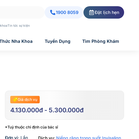
1900 8059
Đặt lịch hẹn
 khoa
Tin tức sự kiện
 Thức Nha Khoa
Tuyển Dụng
Tìm Phòng Khám
Giá dịch vụ
4.130.000đ - 5.300.000đ
*Tuỳ thuộc chỉ định của bác sĩ
Đơn vị:
Lần
Dịch vụ:
Niềng răng trong suốt Invisalign