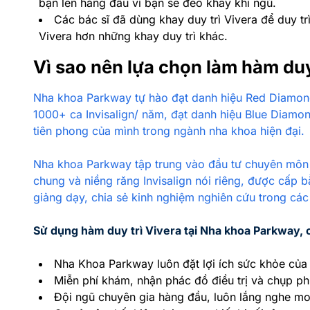
bạn lên hàng đầu vì bạn sẽ đeo khay khi ngủ.
Các bác sĩ đã dùng khay duy trì Vivera để duy tr
Vivera hơn những khay duy trì khác.
Vì sao nên lựa chọn làm hàm duy
Nha khoa Parkway tự hào đạt danh hiệu Red Diamond
1000+ ca Invisalign/ năm, đạt danh hiệu Blue Diamo
tiên phong của mình trong ngành nha khoa hiện đại.
Nha khoa Parkway tập trung vào đầu tư chuyên môn củ
chung và niềng răng Invisalign nói riêng, được cấp 
giảng dạy, chia sẻ kinh nghiệm nghiên cứu trong các 
Sử dụng hàm duy trì Vivera tại Nha khoa Parkway, c
Nha Khoa Parkway luôn đặt lợi ích sức khỏe của
Miễn phí khám, nhận phác đồ điều trị và chụp p
Đội ngũ chuyên gia hàng đầu, luôn lắng nghe 