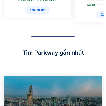
4.130.000đ - 5.300.000đ
60.000.000
Xem chi tiết
Xem
Tìm Parkway gần nhất