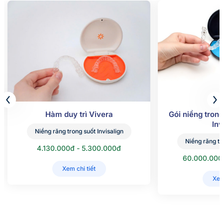
Hàm duy trì Vivera
Gói niềng trong
Inv
Niềng răng trong suốt Invisalign
Niềng răng tr
4.130.000đ - 5.300.000đ
60.000.000
Xem chi tiết
Xem