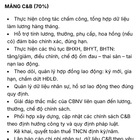
MẢNG C&B (70%)
Thực hiện công tác chấm công, tổng hợp dữ liệu
làm lương hàng tháng.
Hỗ trợ tính lương, thưởng, phụ cấp, hoa hồng (nếu
có) đảm bảo chính xác, đúng hạn.
Thực hiện các thủ tục BHXH, BHYT, BHTN:
tăng/giảm, điều chỉnh, chế độ ốm đau – thai sản – tai
nạn lao động.
Theo dõi, quản lý hợp đồng lao động: ký mới, gia
hạn, chấm dứt HĐLĐ.
Quản lý dữ liệu nhân sự, hồ sơ lao động theo đúng
quy định.
Giải đáp thắc mắc của CBNV liên quan đến lương,
thưởng, chế độ chính sách.
Phối hợp xây dựng, cập nhật các chính sách C&B
theo định hướng công ty và quy định pháp luật.
Kê khai, quyết toán thuế TNCN định kỳ/năm.
Lập báo cáo chi phí nhân sự, dữ liệu C&B theo yêu