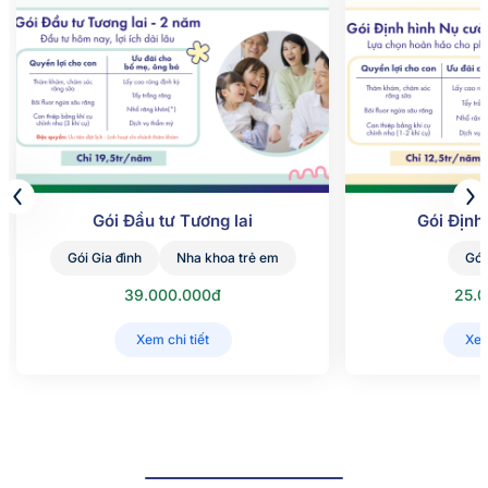
Gói Đầu tư Tương lai
Gói Định
Gói Gia đình
Nha khoa trẻ em
Gói
39.000.000đ
25.
Xem chi tiết
Xem