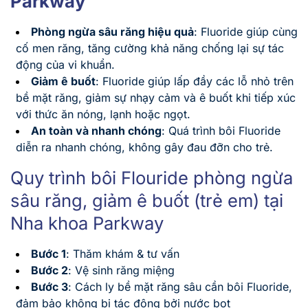
Parkway
Phòng ngừa sâu răng hiệu quả
: Fluoride giúp cùng
cố men răng, tăng cường khả năng chống lại sự tác
động của vi khuẩn.
Giảm ê buốt
: Fluoride giúp lấp đầy các lỗ nhỏ trên
bề mặt răng, giảm sự nhạy cảm và ê buốt khi tiếp xúc
với thức ăn nóng, lạnh hoặc ngọt.
An toàn và nhanh chóng
: Quá trình bôi Fluoride
diễn ra nhanh chóng, không gây đau đỡn cho trẻ.
Quy trình bôi Flouride phòng ngừa
sâu răng, giảm ê buốt (trẻ em) tại
Nha khoa Parkway
Bước 1
: Thăm khám & tư vấn
Bước 2
: Vệ sinh răng miệng
Bước 3
: Cách ly bề mặt răng sâu cần bôi Fluoride,
đảm bảo không bị tác động bởi nước bọt