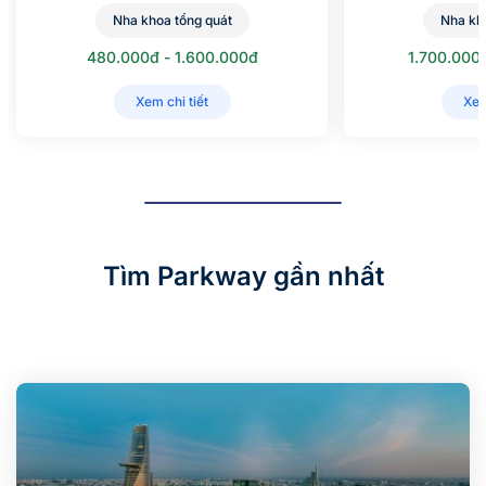
Nha khoa tổng quát
Nha kh
480.000đ - 1.600.000đ
1.700.000
Xem chi tiết
Xem
Tìm Parkway gần nhất