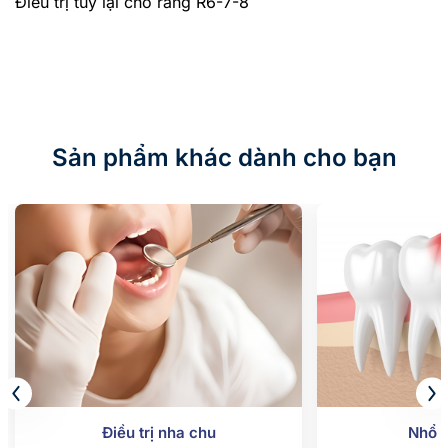
Điều trị tuỷ lại cho răng R6-7-8
Sản phẩm khác dành cho bạn
Điều trị nha chu
Nhổ 