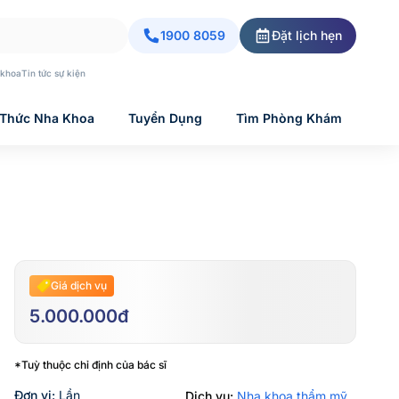
1900 8059
Đặt lịch hẹn
 khoa
Tin tức sự kiện
 Thức Nha Khoa
Tuyển Dụng
Tìm Phòng Khám
Giá dịch vụ
5.000.000đ
*Tuỳ thuộc chỉ định của bác sĩ
Đơn vị:
Lần
Dịch vụ:
Nha khoa thẩm mỹ