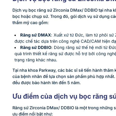
Dịch vụ bọc răng sứ Zirconia DMax/ DDBIO tại nha 
bọc hoặc chụp sứ. Trong đó, gói dịch vụ sử dụng các
thẩm mỹ cao gồm:
Răng sứ DMAX
: Xuất xứ từ Đức, làm từ phôi sứ
được chế tác dựa trên công nghệ CAD/CAM hiện đại 
Răng sứ DDBIO
: Dòng răng sứ thế hệ mới từ Đứ
quá trình thiết kế răng sứ được hỗ trợ bởi công ng
trạng răng khác nhau.
Tại nha khoa Parkway, các bác sĩ sẽ tiến hành thăm 
của bệnh nhân để lựa chọn sản phẩm phù hợp nhất. 
đều được bảo hành lên đến 5 năm.
Ưu điểm của dịch vụ bọc răng s
Răng sứ Zirconia DMax/ DDBIO là một trong những s
ưu điểm nổi bật như: