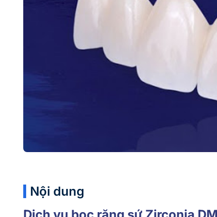
Nội dung
Dịch vụ bọc răng sứ Zirconia D