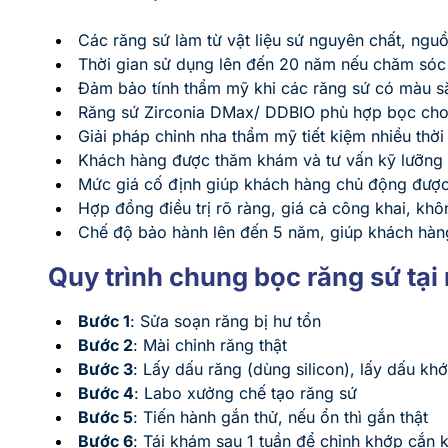
Các răng sứ làm từ vật liệu sứ nguyên chất, ngu
Thời gian sử dụng lên đến 20 năm nếu chăm sóc
Đảm bảo tính thẩm mỹ khi các răng sứ có màu s
Răng sứ Zirconia DMax/ DDBIO phù hợp bọc cho 
Giải pháp chỉnh nha thẩm mỹ tiết kiệm nhiều thời
Khách hàng được thăm khám và tư vấn kỹ lưỡng 
Mức giá cố định giúp khách hàng chủ động được 
Hợp đồng điều trị rõ ràng, giá cả công khai, khôn
Chế độ bảo hành lên đến 5 năm, giúp khách hàn
Quy trình chung bọc răng sứ tạ
Bước 1
: Sửa soạn răng bị hư tổn
Bước 2
: Mài chỉnh răng thật
Bước 3
: Lấy dấu răng (dùng silicon), lấy dấu k
Bước 4
: Labo xưởng chế tạo răng sứ
Bước 5
: Tiến hành gắn thử, nếu ổn thì gắn thật
Bước 6
: Tái khám sau 1 tuần để chỉnh khớp cắn 