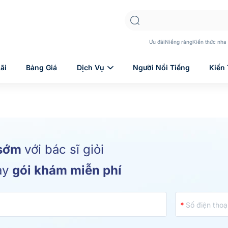
Ưu đãi
Niềng răng
Kiến thức nha
ãi
Bảng Giá
Dịch Vụ
Người Nổi Tiếng
Kiến
 sớm
với bác sĩ giỏi
ay
gói khám miễn phí
Số điện thoạ