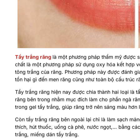
Tẩy trắng răng
là một phương pháp thẩm mỹ được sử
chất là một phương pháp sử dụng oxy hóa kết hợp v
tông trắng của răng. Phương pháp này được đánh giá
tổn hại gì đến men răng cũng như toàn bộ cấu trúc r
Tẩy trắng răng hiện nay được chia thành hai loại là t
răng bên trong nhằm mục đích làm cho phần ngà ră
trong gel tẩy trắng, giúp răng trở nên sáng màu hơn 
Còn tẩy trắng răng bên ngoài lại chỉ là làm sạch mả
thích, hút thuốc, uống cà phê, nước ngọt,… bằng c
trắng, miếng dán tẩy trắng.