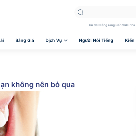
Ưu đãi
Niềng răng
Kiến thức nha
ãi
Bảng Giá
Dịch Vụ
Người Nổi Tiếng
Kiến
 bạn không nên bỏ qua