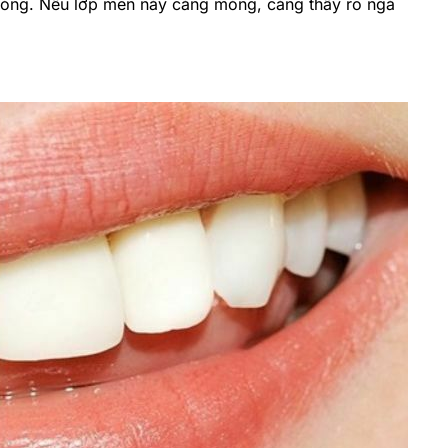
ỏng. Nếu lớp men này càng mỏng, càng thấy rõ ngà