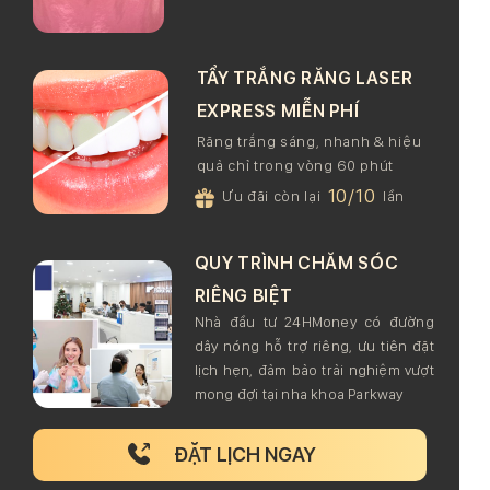
TẨY TRẮNG RĂNG LASER
EXPRESS MIỄN PHÍ
Răng trắng sáng, nhanh & hiệu
quả chỉ trong vòng 60 phút
10/10
Ưu đãi còn lại
lần
QUY TRÌNH CHĂM SÓC
RIÊNG BIỆT
Nhà đầu tư 24HMoney có đường
dây nóng hỗ trợ riêng, ưu tiên đặt
lịch hẹn, đảm bảo trải nghiệm vượt
mong đợi tại nha khoa Parkway
ĐẶT LỊCH NGAY