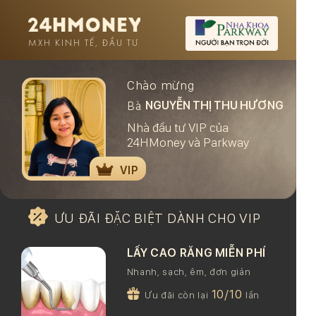
MXH KINH TẾ, ĐẦU TƯ
Chào mừng
NGUYỄN THỊ THU HƯƠNG
Bà
Nhà đầu tư VIP của
24HMoney và Parkway
VIP
ƯU ĐÃI ĐẶC BIỆT DÀNH CHO VIP
LẤY CAO RĂNG MIỄN PHÍ
Nhanh, sạch, êm, đơn giản
10/10
Ưu đãi còn lại
lần