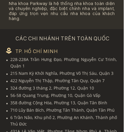
Nha khoa Parkway là hệ thống nha khoa toàn diện
và chuyên nghiệp, đặc biệt chỉnh nha và implant,
đáp ứng trọn vẹn nhu cầu nha khoa của khách
hàng.
CÁC CHI NHÁNH TRÊN TOÀN QUỐC
TP. HỒ CHÍ MINH
228-228A Trần Hưng Đạo, Phường Nguyễn Cư Trinh,
Quận 1
215 Nam Kỳ Khởi Nghĩa, Phường Võ Thị Sáu, Quận 3
422 Nguyễn Thị Thập, Phường Tân Quy, Quận 7
324 đường 3 tháng 2, Phường 12, Quận 10
56-58 Quang Trung, Phường 10, Quận Gò Vấp
358 đường Cộng Hòa, Phường 13, Quận Tân Bình
710 Lũy Bán Bích, Phường Tân Thành, Quận Tân Phú
6 Trần Não, Khu phố 2, Phường An Khánh, Thành phố
Thủ Đức
431A Lê Văn Việt, Phường Tăng Nhơn Phú A, Thành